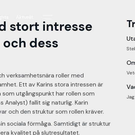
ights
Aktuellt
T
 stort intresse
k och dess
Uta
Ste
Om 
Vete
och verksamhetsnära roller med
het. Ett av Karins stora intressen är
Va
a som utgångspunkt har rollen som
Jag
nalyst) fallit sig naturlig. Karin
ar och den struktur som rollen kräver.
sin sociala förmåga. Samtidigt är struktur
ra kvalitet på slutresultatet.