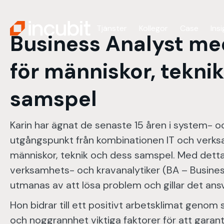
Tjänster
Kollegor
Case
Ins
Business Analyst med
för människor, tekni
samspel
Karin har ägnat de senaste 15 åren i system- 
utgångspunkt från kombinationen IT och verksam
människor, teknik och dess samspel. Med dett
verksamhets- och kravanalytiker (BA – Business A
utmanas av att lösa problem och gillar det ansv
Hon bidrar till ett positivt arbetsklimat genom 
och noggrannhet viktiga faktorer för att garante