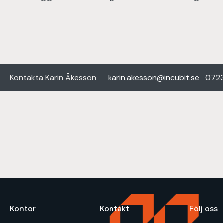
Kontakta
Karin Åkesson
karin.akesson@incubit.se
072
Kontor
Kontakt
Följ oss