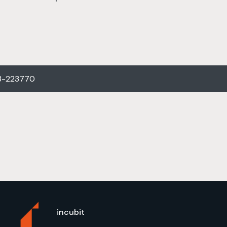
3-223770
incubit