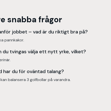
re snabba frågor
nför jobbet – vad är du riktigt bra på?
ka pannkakor.
du tvingas välja ett nytt yrke, vilket?
rinär.
d har du för oväntad talang?
 kan balansera 3 golfbollar på varandra.