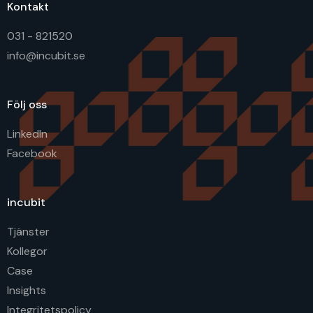
Kontakt
031 - 821520
info@incubit.se
Följ oss
LinkedIn
Facebook
incubit
Tjänster
Kollegor
Case
Insights
Integritetspolicy