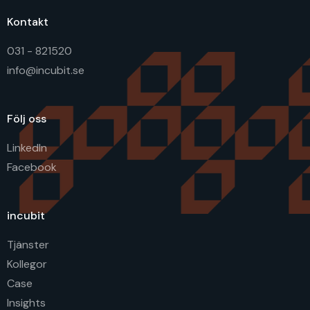
Kontakt
031 - 821520
info@incubit.se
Följ oss
LinkedIn
Facebook
incubit
Tjänster
Kollegor
Case
Insights