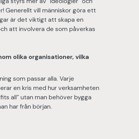
iga styrs mer av ”ideologier” och
! Generellt vill människor göra ett
ngar är det viktigt att skapa en
h att involvera de som påverkas
om olika organisationer, vilka
sning som passar alla. Varje
erar en kris med hur verksamheten
e fits all” utan man behöver bygga
an har från början.