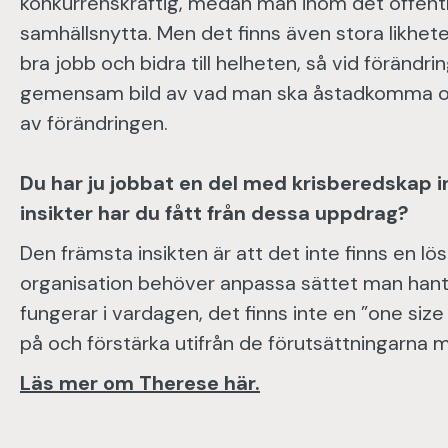
konkurrenskraftig, medan man inom det offentl
samhällsnytta. Men det finns även stora likheter
bra jobb och bidra till helheten, så vid förändri
gemensam bild av vad man ska åstadkomma oc
av förändringen.
Du har ju jobbat en del med krisberedskap in
insikter har du fått från dessa uppdrag?
Den främsta insikten är att det inte finns en lö
organisation behöver anpassa sättet man hant
fungerar i vardagen, det finns inte en ”one siz
på och förstärka utifrån de förutsättningarna m
Läs mer om Therese här.