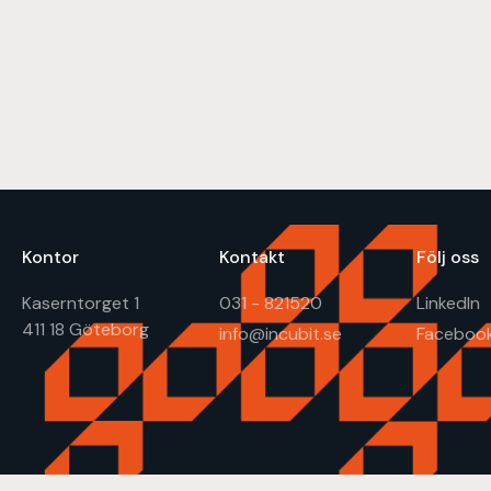
Kontor
Kontakt
Följ oss
Kaserntorget 1
031 - 821520
LinkedIn
411 18 Göteborg
info@incubit.se
Faceboo