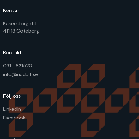
Kontor
Kaserntorget 1
411 18 Göteborg
Kontakt
031 - 821520
info@incubit.se
Följ oss
LinkedIn
Facebook